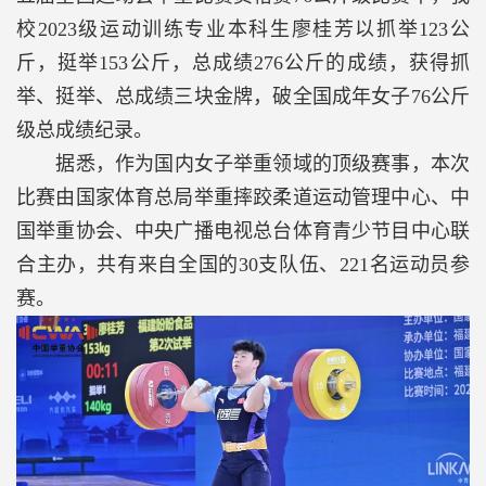
校
2023
级运动训练专业本科生廖桂芳以抓举
123
公
斤，挺举
153
公斤，总成绩
276
公斤的成绩，获得抓
举、挺举、总成绩三块金牌，破全国成年女子
76
公斤
级总成绩纪录。
据悉，作为国内女子举重领域的顶级赛事，本次
比赛由国家体育总局举重摔跤柔道运动管理中心、中
国举重协会、中央广播电视总台体育青少节目中心联
合主办，共有来自全国的
30
支队伍、
221
名运动员参
赛。