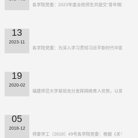
关于表彰2023年度“青年微观” 优秀网
各学院党委：2023年度全校师生共提交“青年微观”网络
络文章的通知
13
2023-11
关于举办2023年度大学生网络文化
各学院党委：为深入学习贯彻习近平新时代中国特色社会
节和全省高校网络教育优秀作品推...
19
2020-02
“易”同战疫，筑牢思想防线
福建师范大学易班充分发挥网络育人优势，以易班特色应用
05
2018-12
关于公布2018-2019学年易班品牌活
师委学工〔2018〕49号各学院党委：根据《关于开展201