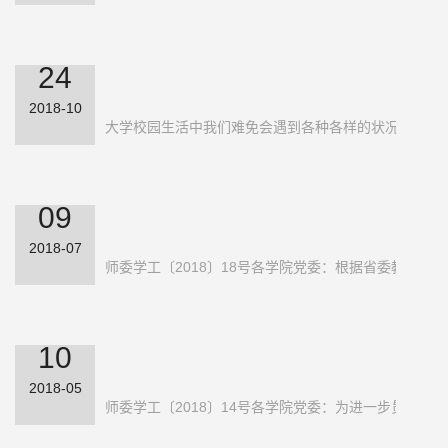
动的通知
24
2018-10
上易班，找小联——易小联轻应用上
大学校园生活中我们难免会遇到各种各样的状况：宿舍跳
线啦！
09
2018-07
关于做好2018年福建易班“十佳品牌
师委学工〔2018〕18号各学院党委：根据省委教育工委
项目”申报工作的通知
10
2018-05
关于开展福建师范大学网络思想政治
师委学工〔2018〕14号各学院党委：为进一步贯彻落
教育精品项目征集活动的通知