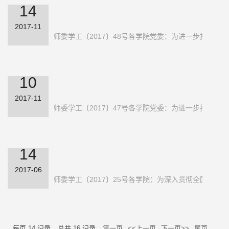
14
2017-11
关于做好2016-2017学年易班先进集
师委学工〔2017〕48号各学院党委：为进一步推进易
体、先进个人评选工作的通知
10
2017-11
关于开展2017-2018学年易班立项活
师委学工〔2017〕47号各学院党委：为进一步推进易班校
动的通知
14
2017-06
关于评选2016-2017学年福建师范大
师委学工〔2017〕25号各学院：为深入贯彻全国高校
学大学生自主学习马克思主义理...
每页
14
记录
总共
16
记录
第一页
<<上一页
下一页>>
尾页