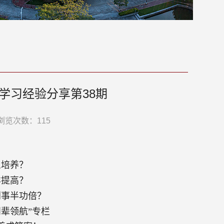
子学习经验分享第38期
浏览次数：
115
么培养？
样提高？
到事半功倍？
辈领航”专栏