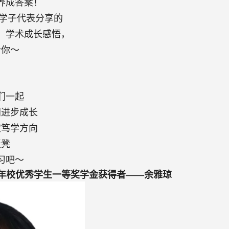
养成答案！
学子代表分享的
、学术成长感悟，
合你～
们一起
同进步成长
定笃学方向
板凳
习吧～
年校优秀学生一等奖学金获得者——余雅琼