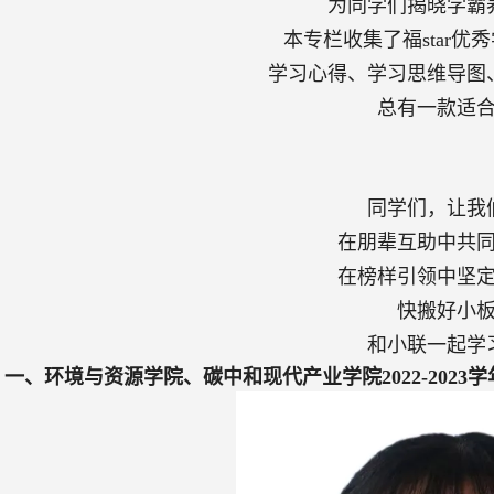
为同学们揭晓学霸
本
专栏
收集了福
star
优秀
学习心得、学习思维导图
总有一款适
同学们，让我
在朋辈互助中共
在榜样引领中坚
快搬好小
和小联一起学
一、环境与资源学院、碳中和现代产业学院
2022-2023
学