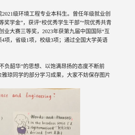
院
2021
级环境工程专业本科生。曾任年级就业创
奖学金”，获评“校优秀学生干部”“院优秀共青
创业大赛三等奖，
2023
年获第九届中国国际“互
项
4
项，省级
1
项，校级
3
项；通过全国大学英语
不负韶华”的思想、以饱满昂扬的态度不断前
余雅琼同学的部分学习成果，大家不妨保存图片