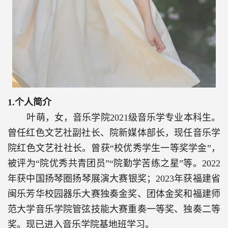
1.
个人简介
叶萌，女，音乐学院
2021
级音乐学专业本科生。
曾任红色文艺社副社长、院新媒体部长，现任音乐学
院红色文艺社社长。曾获“校优秀学生一等奖学金”，
被评为“院优秀共青团员”“院勤学苦练之星”等。
2022
年获中国扬琴圈扬琴展演大赛银奖；
2023
年获福建省
闽乐芳华校园器乐大赛独奏金奖、团体金奖和福建师
范大学音乐学院管弦技能大赛重奏一等奖、独奏二等
奖。现已进入音乐学院基地班学习。