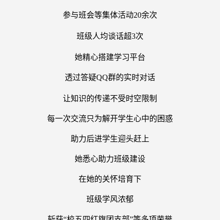
参与班会等集体活动20
余次
班级人均谈话超3
次
她精心搭建学习平台
透过答疑QQ
群的实时对话
让知识的传递不受时空限制
每一次交流只为解开学生心中的困惑
助力后进学生迎头赶上
她悉心助力班级建设
在她的关怀培育下
班级学风浓郁
斩获
“
校五四红旗团支部
”
等多项荣誉