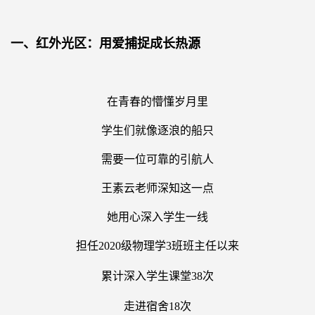
一、红外光区：用爱捕捉成长热源
在青春的懵懂岁月里
学生们就像逐浪的船只
需要一位可靠的引航人
王素云老师深知这一点
她用心深入学生一线
担任2020
级物理学
3
班班主任以来
累计深入学生课堂38
次
走进宿舍18
次