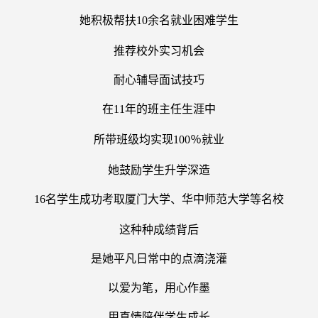
她积极帮扶10
余名就业困难学生
推荐校外实习机会
耐心辅导面试技巧
在11
年的班主任生涯中
所带班级均实现100
％就业
她鼓励学生升学深造
16
名学生成功考取厦门大学、华中师范大学等名校
这种种成绩背后
是她平凡日常中的点滴浇灌
以爱为笔，用心作墨
用真情陪伴学生成长