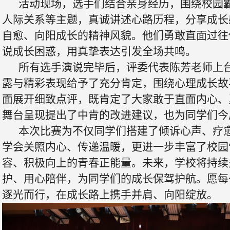
活动现场，选手们结合亲身经历，围绕校园
人际关系等主题，真诚讲述心路历程，分享成长
自愈、向阳成长的精神风貌。他们勇敢直面过往
说成长困惑，用真挚表达引发全场共鸣。
所有选手演说完毕后，评委代表陈芳老师上
露与精彩表现给予了充分肯定，围绕心理成长故
面展开细致点评，既肯定了大家敢于直面内心、
舞台呈现提出了中肯的改进建议，也为同学们今
本次比赛为不仅同学们搭建了倾诉心声、疗
学会关照内心、传递温暖，更进一步丰富了校园
容、积极向上的青春正能量。未来，学校将持续
护、用心陪伴，为同学们的成长保驾护航。愿每
逐光而行，在成长路上携手并肩、向阳绽放。