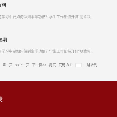
9期
学习中要如何做到事半功倍？学生工作部特开辟“朋辈领...
8期
学习中要如何做到事半功倍？学生工作部特开辟“朋辈领...
第一页
<<上一页
下一页>>
尾页
页码
2
/
11
跳转到