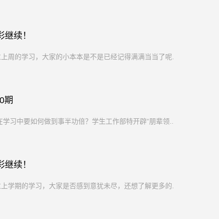
彩继续！
过上周的学习，大家的小本本是不是已经记得满满当当了呢...
0期
学习中要如何做到事半功倍？学生工作部特开辟“朋辈领...
彩继续！
过上学期的学习，大家是否感到意犹未尽，还想了解更多的...